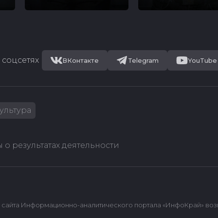
 соцсетях
ВКонтакте
Telegram
YouTube
ультура
 о результатах деятельности
сайта Информационно-аналитического портала «ИнфоКрай» возмож