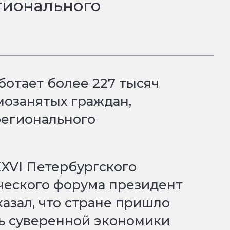
гионального
ботает более 227 тысяч
амозанятых граждан,
регионального
XXVI Петербургского
еского форума президент
азал, что стране пришло
нь суверенной экономики