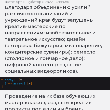
Фото: Арт-инкубатор «StavИнклюзия»
Благодаря объединению усилий
различных организаций и
учреждений края будут запущены
креатив-мастерские по
направлениям: изобразительное и
театральное искусство; дизайн
(авторская бижутерия, мыловарение,
кондитерские сувениры); ремесло
(столярное и гончарное дело);
цифровой контент (создание
социальных видеороликов).
^
array:1
 [
▼
0
 => 
array:3
 [
▶
Проведение на их базе обучающих
мастер-классов; созданы креатив-
продукты под единым бренд-