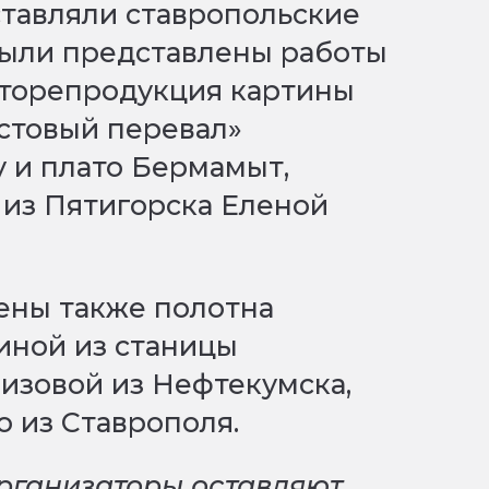
ставляли ставропольские
Были представлены работы
фоторепродукция картины
стовый перевал»
 и плато Бермамыт,
из Пятигорска Еленой
ены также полотна
ной из станицы
изовой из Нефтекумска,
 из Ставрополя.
организаторы оставляют