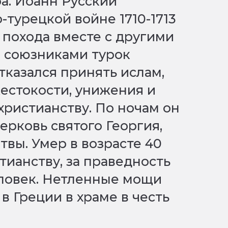
а. Иоанн Русский
-турецкой войне 1710-1713
 похода вместе с другими
н союзниками турок
тказался принять ислам,
естокости, унижения и
христианству. По ночам он
ерковь святого Георгия,
твы. Умер в возрасте 40
стианству, за праведность
еловек. Нетленные мощи
в Греции в храме в честь