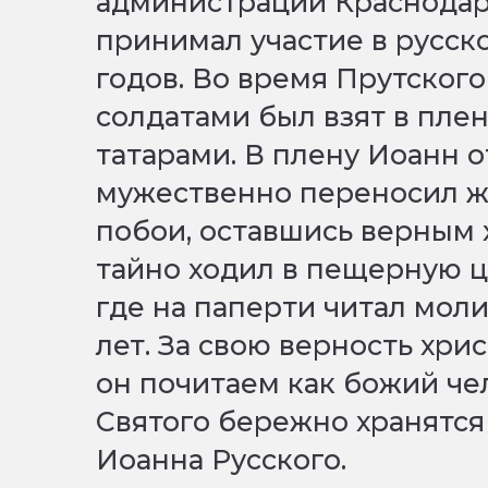
администрации Краснодар
принимал участие в русско
годов. Во время Прутского
солдатами был взят в пле
татарами. В плену Иоанн о
мужественно переносил ж
побои, оставшись верным 
тайно ходил в пещерную ц
где на паперти читал моли
лет. За свою верность хри
он почитаем как божий ч
Святого бережно хранятся 
Иоанна Русского.