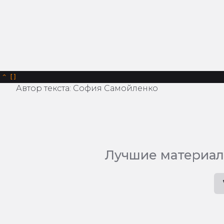
^
Автор текста: София Самойленко
Лучшие материал