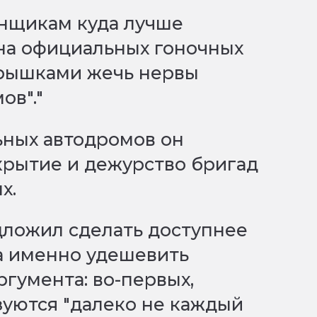
онщикам куда лучше
на официальных гоночных
окрышками жечь нервы
ов"."
ных автодромов он
крытие и дежурство бригад
х.
дложил сделать доступнее
а именно удешевить
ргумента: во-первых,
уются "далеко не каждый