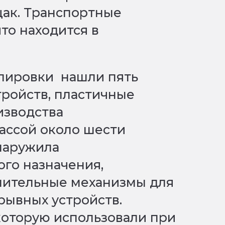
ак. Транспортные
что находится в
ппировки нашли пять
ройств, пластичные
изводства
ассой около шести
наружила
го назначения,
нительные механизмы для
рывных устройств.
 которую использовали при