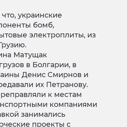
 что, украинские
поненты бомб,
ытовые электроплиты, из
Грузию.
ина Матущак
рузов в Болгарии, в
аины Денис Смирнов и
едавали их Петранову.
ереправляли к местам
анспортными компаниями
равкой занимались
рческие проекты с