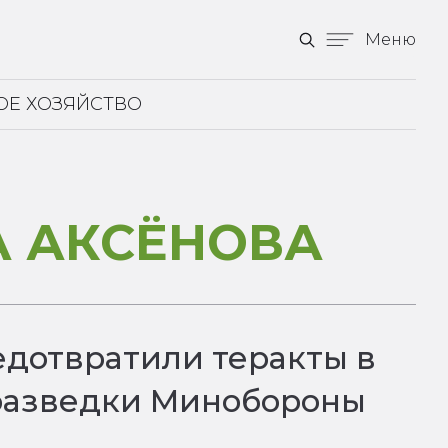
Меню
ОЕ ХОЗЯЙСТВО
А АКСЁНОВА
едотвратили теракты в
 разведки Минобороны