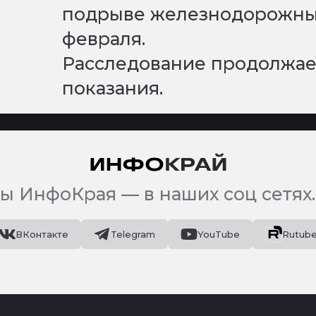
подрыве железнодорожных
февраля.
Расследование продолжае
показания.
ы ИнфоКрая — в наших соц сетях.
ВКонтакте
Telegram
YouTube
Rutub