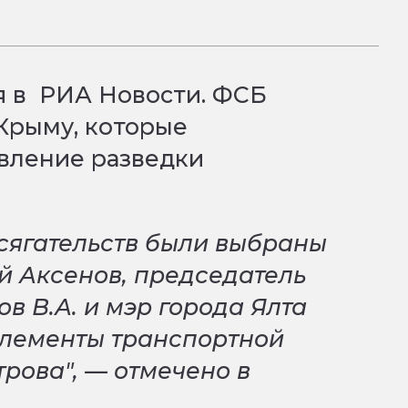
я в РИА Новости. ФСБ
Крыму, которые
вление разведки
осягательств были выбраны
й Аксенов, председатель
в В.А. и мэр города Ялта
 элементы транспортной
рова", — отмечено в