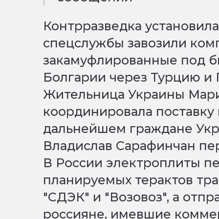
Контрразведка установила
спецслужбы завозили ком
закамуфлированные под б
Болгарии через Турцию и 
Жительница Украины Мар
координировала поставку г
дальнейшем граждане Укр
Владислав Сарафинчан пер
В России электроплиты п
планируемых терактов тр
"СДЭК" и "Возовоз", а отп
россияне, имевшие комме