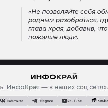
«Не позволяйте себя об
родным разобраться, гд
глава края, добавив, чт
пожилые люди.
ы ИнфоКрая — в наших соц сетях.
ВКонтакте
Telegram
YouTube
Rutub