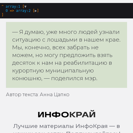
^
array:1
 [
▼
0
 => 
array:2
 [
▶
— Я думаю, уже много людей узнали
ситуацию с лошадьми в нашем крае.
Мы, конечно, всех забрать не
можем, но могу предложить взять
десяток к нам на реабилитацию в
курортную муниципальную
конюшню, — поделился мэр.
Автор текста: Анна Цапко
Лучшие материалы ИнфоКрая — в