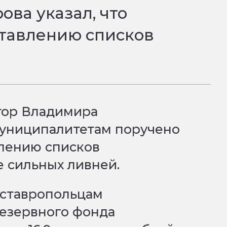
ва указал, что
ставлению списков
тор Владимира
муниципалитетам поручено
влению списков
е сильных ливней.
 ставропольцам
резервного фонда