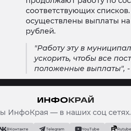
продолжают работу по со
соответствующих списков.
осуществлены выплаты на 
рублей.
"Работу эту в муниципа
ускорить, чтобы все по
положенные выплаты", -
ы ИнфоКрая — в наших соц сетях.
ВКонтакте
Telegram
YouTube
Rutub