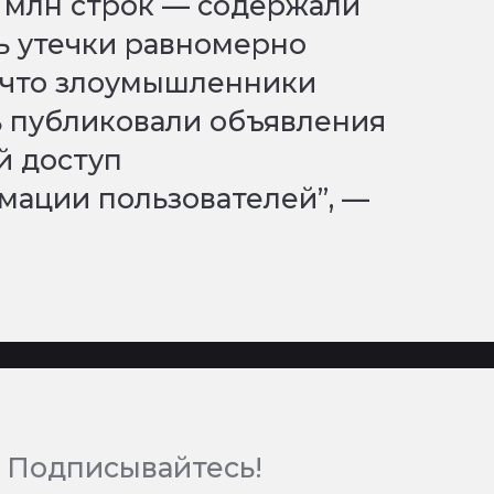
8 млн строк — содержали
ь утечки равномерно
, что злоумышленники
ь публиковали объявления
й доступ
ации пользователей”, —
 Подписывайтесь!