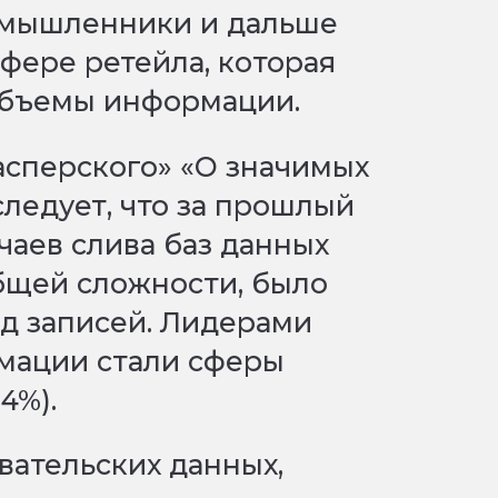
оумышленники и дальше
сфере ретейла, которая
объемы информации.
асперского» «О значимых
следует, что за прошлый
чаев слива баз данных
бщей сложности, было
д записей. Лидерами
мации стали сферы
4%).
вательских данных,