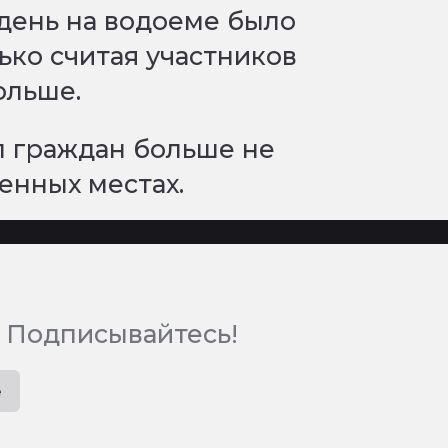
 день на водоеме было
лько считая участников
ольше.
л граждан больше не
венных местах.
 Подписывайтесь!
e