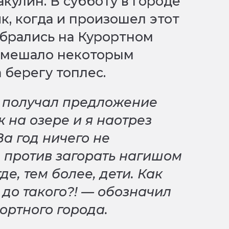
кулин. В субботу в городе
к, когда и произошел этот
брались на Курортном
 помешало некоторым
 берегу топлес.
е получал предложение
 на озере и я наотрез
За год ничего не
е против загорать нагишом
де, тем более, дети. Как
до такого?! — обозначил
ортного города.