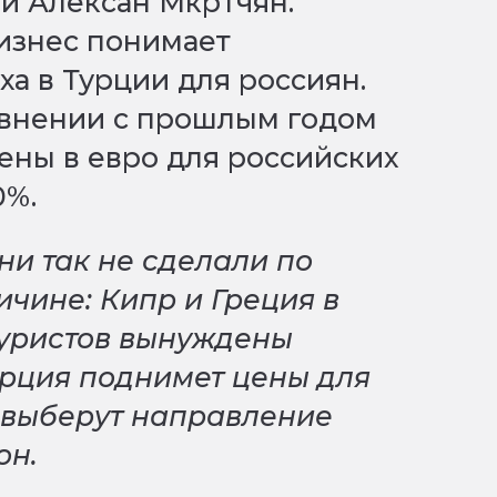
ии Алексан Мкртчян.
изнес понимает
а в Турции для россиян.
авнении с прошлым годом
ены в евро для российских
0%.
ни так не сделали по
чине: Кипр и Греция в
туристов вынуждены
урция поднимет цены для
 выберут направление
он.