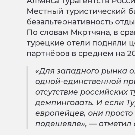
Альянса турагентств Росс
Местный туристический б
безальтернативность отдых
По словам Мкртчяна, в ср
турецкие отели подняли ц
партнёров в среднем на 2
«Для западного рынка о
одной-единственной при
отсутствие российских 
демпинговать. И если Т
европейцев, они просто
подешевле», — отметил 