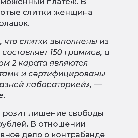
аможенный платёж. В
олотые слитки женщина
коладок.
, что слитки выполнены из
 составляет 150 граммов, а
м 2 карата являются
тами и сертифицированы
азной лабораторией», —
е.
 грозит лишение свободы
 рублей. В отношении
вное дело о контрабанде