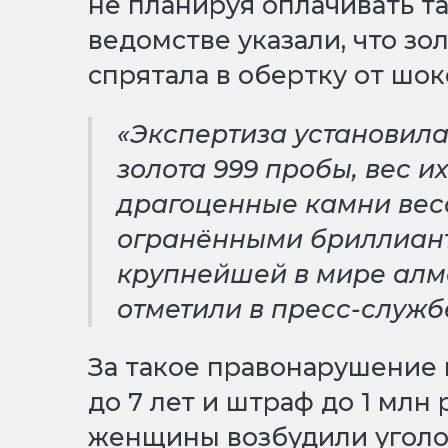
не планируя оплачивать т
ведомстве указали, что з
спрятала в обертку от шо
«Экспертиза установила
золота 999 пробы, вес их
драгоценные камни весо
огранёнными бриллиан
крупнейшей в мире алм
отметили в пресс-служб
За такое правонарушение
до 7 лет и штраф до 1 млн
женщины возбудили уголо