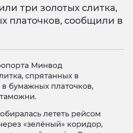
ли три золотых слитка,
х платочков, сообщили в
эропорта Минвод
литка, спрятанных в
 в бумажных платочков,
 таможни.
собиралась лететь рейсом
через «зелёный» коридор,