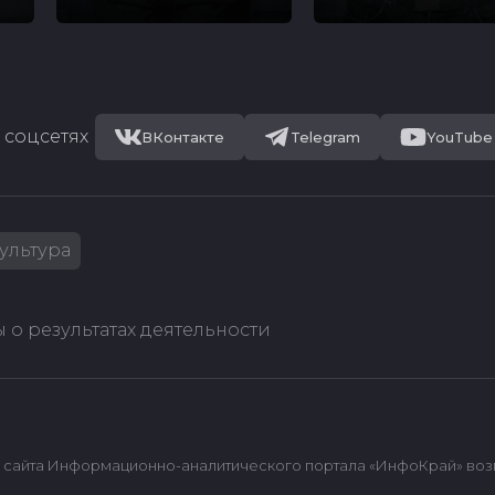
 соцсетях
ВКонтакте
Telegram
YouTube
ультура
 о результатах деятельности
сайта Информационно-аналитического портала «ИнфоКрай» возмож