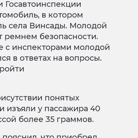
ки Госавтоинспекции
томобиль, в котором
ль села Винсады. Молодой
т ремнем безопасности.
ре с инспекторами молодой
ся в ответах на вопросы.
пройти
рисутствии понятых
 изъяли у пассажира 40
ссой более 35 граммов.
 пояснил, что приобрел