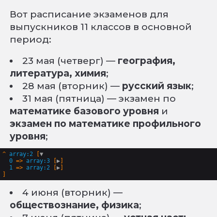
Вот расписание экзаменов для
выпускников 11 классов в основной
период:
23 мая (четверг) —
география,
литература, химия
;
28 мая (вторник) —
русский язык
;
31 мая (пятница) — экзамен по
математике базового уровня
и
экзамен по математике профильного
уровня
;
^
array:2
 [
▼
0
 => 
array:3
 [
▶
]

1
 => 
array:2
 [
▶
4 июня (вторник) —
обществознание, физика
;