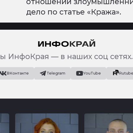
отношении злоумышленник
дело по статье «Кража».
ы ИнфоКрая — в наших соц сетях.
ВКонтакте
Telegram
YouTube
Rutub