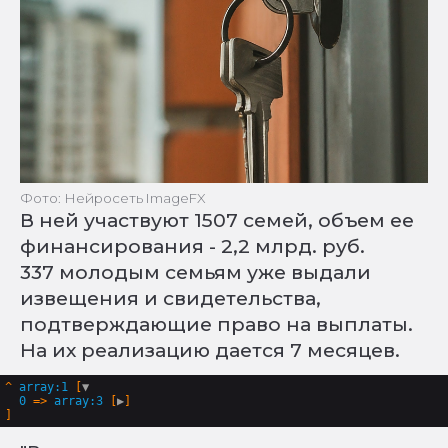
Фото: Нейросеть ImageFX
В ней участвуют 1507 семей, объем ее
финансирования - 2,2 млрд. руб.
337 молодым семьям уже выдали
извещения и свидетельства,
подтверждающие право на выплаты.
На их реализацию дается 7 месяцев.
^
array:1
 [
▼
0
 => 
array:3
 [
▶