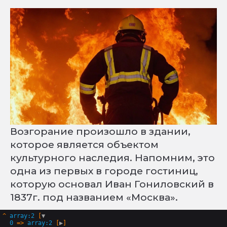
Возгорание произошло в здании,
которое является объектом
культурного наследия. Напомним, это
одна из первых в городе гостиниц,
которую основал Иван Гониловский в
1837г. под названием «Москва».
^
array:2
 [
▼
0
 => 
array:2
 [
▶
]
