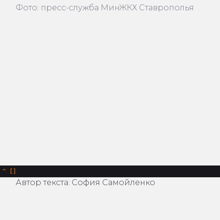
Фото: пресс-служба МинЖКХ Ставрополья
^
Автор текста: София Самойленко