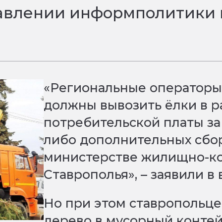
равлении информполитики 
«Региональные операторы
должны вывозить ёлки в 
потребительской платы за 
либо дополнительных сбор
министерстве жилищно-ко
Ставрополья», – заявили в
Но при этом ставропольце
дерево в мусорный контейн