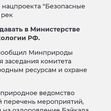
здавать в Министерстве
кологии РФ.
, сообщил Минприроды
я заседания комитета
родным ресурсам и охране
у природное ведомство
й перечень мероприятий,
 на оздоровление Байкала,