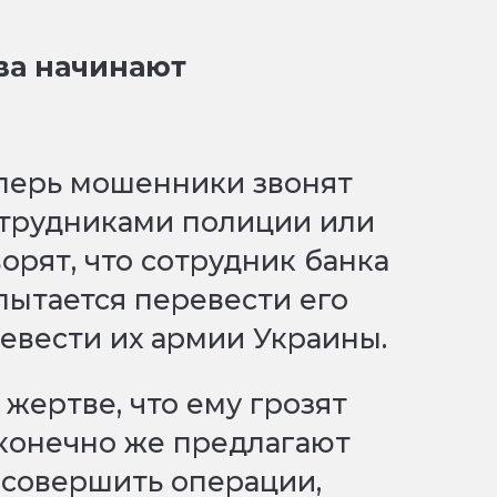
ва начинают
теперь мошенники звонят
отрудниками полиции или
рят, что сотрудник банка
пытается перевести его
ревести их армии Украины.
жертве, что ему грозят
 конечно же предлагают
– совершить операции,