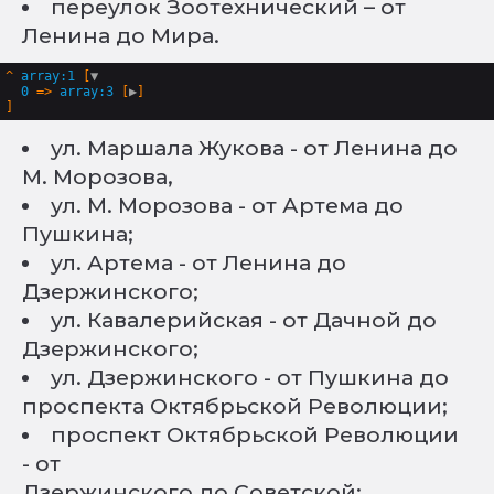
переулок Зоотехнический – от
Ленина до Мира.
^
array:1
 [
▼
0
 => 
array:3
 [
▶
ул. Маршала Жукова - от Ленина до
М. Морозова,
ул. М. Морозова - от Артема до
Пушкина;
ул. Артема - от Ленина до
Дзержинского;
ул. Кавалерийская - от Дачной до
Дзержинского;
ул. Дзержинского - от Пушкина до
проспекта Октябрьской Революции;
проспект Октябрьской Революции
- от
Дзержинского до Советской;