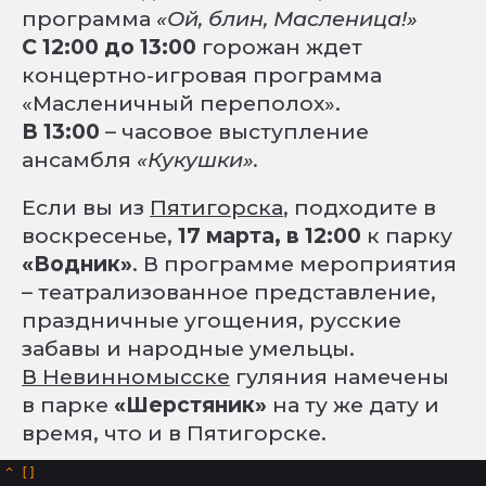
программа
«Ой, блин, Масленица!»
С 12:00 до 13:00
горожан ждет
концертно-игровая программа
«Масленичный переполох».
В 13:00
– часовое выступление
ансамбля
«Кукушки».
Если вы из
Пятигорска
, подходите в
воскресенье,
17 марта, в 12:00
к парку
«Водник»
. В программе мероприятия
– театрализованное представление,
праздничные угощения, русские
забавы и народные умельцы.
В Невинномысске
гуляния намечены
в парке
«Шерстяник»
на ту же дату и
время, что и в Пятигорске.
^