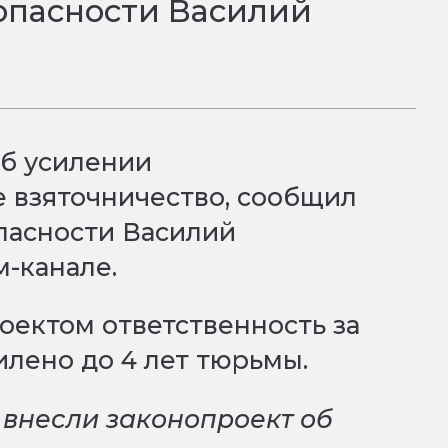
зопасности Василий
об усилении
е взяточничество, сообщил
опасности Василий
м-канале.
роектом ответственность за
илено до 4 лет тюрьмы.
 внесли законопроект об