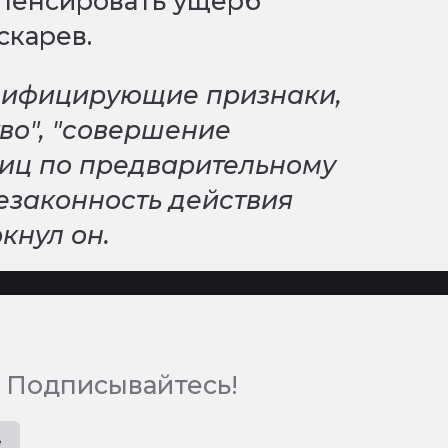
мпенсировать ущерб
скарев.
лифицирующие признаки,
тво", "совершение
лиц по предварительному
незаконность действия
ркнул он.
 Подписывайтесь!
e