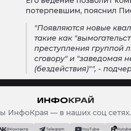
Его ведение позволит ко
потерпевшим, пояснил Пи
"Появляются новые ква
такие как "вымогательс
преступления группой 
сговору" и "заведомая 
(бездействия)"", - подче
ы ИнфоКрая — в наших соц сетях.
ВКонтакте
Telegram
YouTube
Rutub