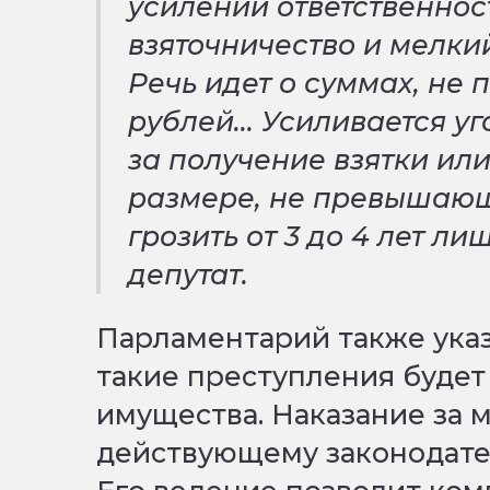
усилении ответственнос
взяточничество и мелки
Речь идет о суммах, не
рублей... Усиливается у
за получение взятки ил
размере, не превышающе
грозить от 3 до 4 лет л
депутат.
Парламентарий также указ
такие преступления буде
имущества. Наказание за 
действующему законодате