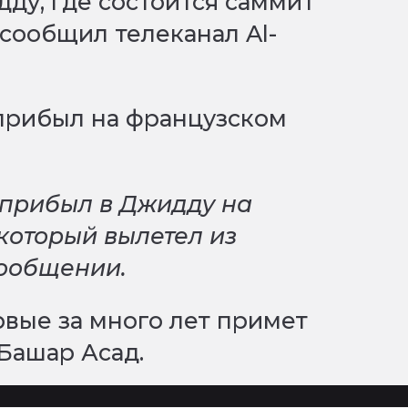
ду, где состоится саммит
 сообщил телеканал Al-
 прибыл на французском
 прибыл в Джидду на
который вылетел из
сообщении.
вые за много лет примет
Башар Асад.