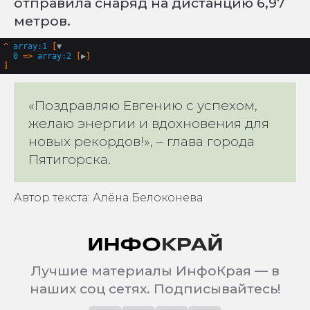
отправила снаряд на дистанцию 6,97
метров.
^
array:1
 [
▼
0
 => 
array:2
 [
▶
«Поздравляю Евгению с успехом,
желаю энергии и вдохновения для
новых рекордов!», – глава города
Пятигорска.
Автор текста: Алёна Белоконева
Лучшие материалы ИнфоКрая — в
наших соц сетях. Подписывайтесь!