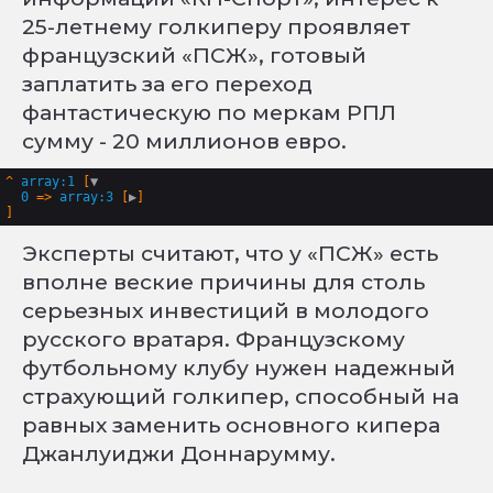
25-летнему голкиперу проявляет
французский «ПСЖ», готовый
заплатить за его переход
фантастическую по меркам РПЛ
сумму - 20 миллионов евро.
^
array:1
 [
▼
0
 => 
array:3
 [
▶
Эксперты считают, что у «ПСЖ» есть
вполне веские причины для столь
серьезных инвестиций в молодого
русского вратаря. Французскому
футбольному клубу нужен надежный
страхующий голкипер, способный на
равных заменить основного кипера
Джанлуиджи Доннарумму.