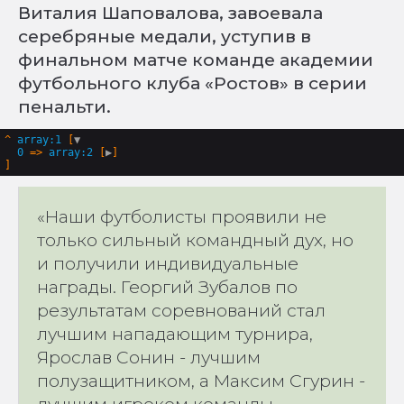
Виталия Шаповалова, завоевала
серебряные медали, уступив в
финальном матче команде академии
футбольного клуба «Ростов» в серии
пенальти.
^
array:1
 [
▼
0
 => 
array:2
 [
▶
«Наши футболисты проявили не
только сильный командный дух, но
и получили индивидуальные
награды. Георгий Зубалов по
результатам соревнований стал
лучшим нападающим турнира,
Ярослав Сонин - лучшим
полузащитником, а Максим Сгурин -
лучшим игроком команды.