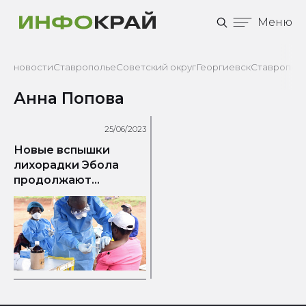
Меню
новости
Ставрополье
Советский округ
Георгиевск
Ставрополь
Анна Попова
25/06/2023
Новые вспышки
лихорадки Эбола
продолжают
регистрироваться в
мире