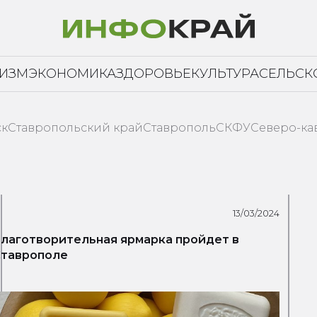
РИЗМ
ЭКОНОМИКА
ЗДОРОВЬЕ
КУЛЬТУРА
СЕЛЬСК
ск
Ставропольский край
Ставрополь
СКФУ
Северо-ка
13/03/2024
лаготворительная ярмарка пройдет в
Ставрополе