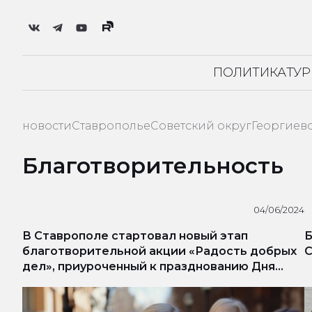
ПОЛИТИКА
ТУ
новости
Ставрополье
Советский округ
Георгиев
Благотворительность
04/06/2024
В Ставрополе стартовал новый этап
Б
благотворительной акции «Радость добрых
дел», приуроченный к празднованию Дня
семьи, любви и верности.