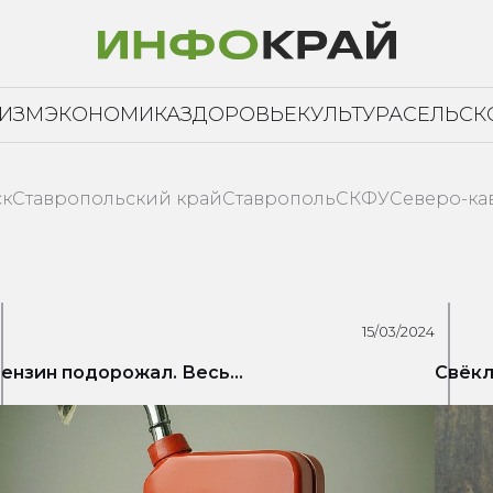
РИЗМ
ЭКОНОМИКА
ЗДОРОВЬЕ
КУЛЬТУРА
СЕЛЬСК
ск
Ставропольский край
Ставрополь
СКФУ
Северо-ка
15/03/2024
ензин подорожал. Весь...
Свёкл