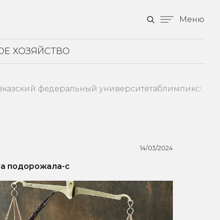
Меню
ОЕ ХОЗЯЙСТВО
вказский федеральный университет
аблимпикс
Став
14/03/2024
а подорожала-с