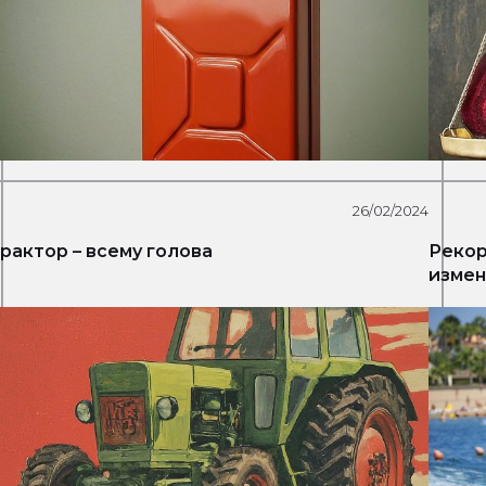
26/02/2024
рактор – всему голова
Рекор
измен