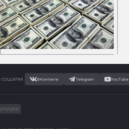
 соцсетях
ВКонтакте
Telegram
YouTube
ультура