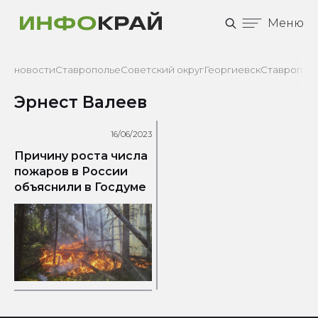
Меню
новости
Ставрополье
Советский округ
Георгиевск
Ставрополь
Эрнест Валеев
16/06/2023
Причину роста числа
пожаров в России
объяснили в Госдуме