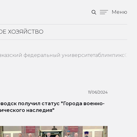
Меню
ОЕ ХОЗЯЙСТВО
вказский федеральный университет
аблимпикс
Став
11/06/2024
водск получил статус "Города военно-
ического наследия"