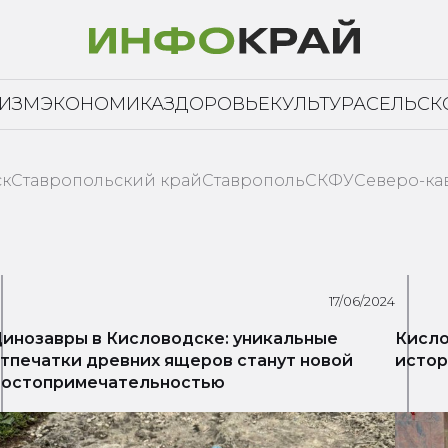
РИЗМ
ЭКОНОМИКА
ЗДОРОВЬЕ
КУЛЬТУРА
СЕЛЬСК
ск
Ставропольский край
Ставрополь
СКФУ
Северо-ка
17/06/2024
инозавры в Кисловодске: уникальные
Кисло
тпечатки древних ящеров станут новой
истор
достопримечательностью