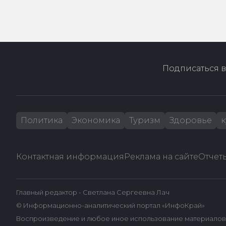
Подписаться в
Политика
Экономика
Туризм
Здоровье
к
Контактная информация
Реклама на сайте
Отчеты
Главный редактор - Светлана Сергеевна Лач
© Информационно-аналитический портал «ИнфоКрай»
Воспроизведение и любое иное использование материалов 