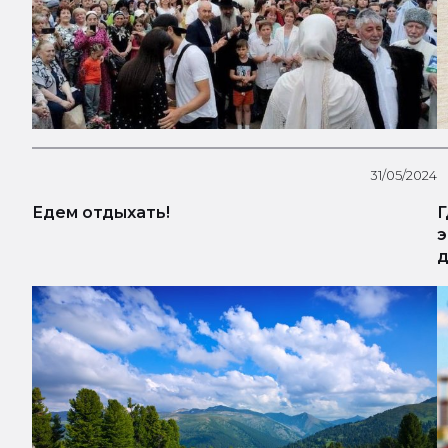
31/05/2024
Едем отдыхать!
Г
э