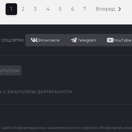
1
2
3
4
5
6
7
Вперед
 соцсетях
ВКонтакте
Telegram
YouTube
ультура
 о результатах деятельности
сайта Информационно-аналитического портала «ИнфоКрай» возмож