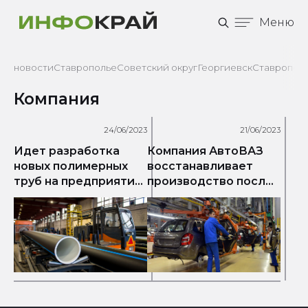
Меню
новости
Ставрополье
Советский округ
Георгиевск
Ставрополь
Компания
24/06/2023
21/06/2023
Идет разработка
Компания АвтоВАЗ
новых полимерных
восстанавливает
труб на предприятии
производство после
столицы
перерыва