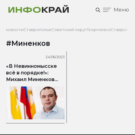
Меню
новости
Ставрополье
Советский округ
Георгиевск
Ставрополь
#Миненков
24/06/2023
«В Невинномысске
всё в порядке!»:
Михаил Миненков
попросил не пугаться
громких хлопков в
городе