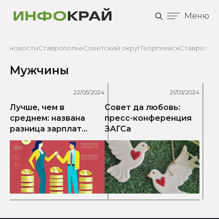
Меню
новости
Ставрополье
Советский округ
Георгиевск
Ставрополь
Мужчины
22/05/2024
21/03/2024
Лучше, чем в
Совет да любовь:
среднем: названа
пресс-конференция
разница зарплат
ЗАГСа
мужчин и женщин в
Ставрополе