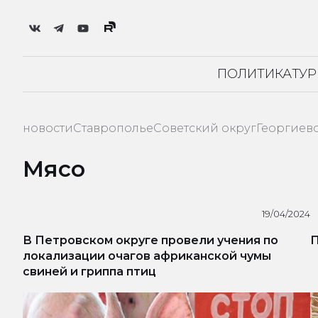
ПОЛИТИКА
ТУ
новости
Ставрополье
Советский округ
Георгиев
Мясо
19/04/2024
В Петровском округе провели учения по
П
локализации очагов африканской чумы
свиней и гриппа птиц