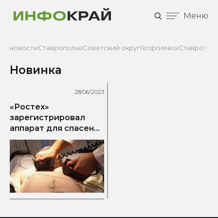
Меню
новости
Ставрополье
Советский округ
Георгиевск
Ставрополь
Новинка
28/06/2023
«Ростех»
зарегистрировал
аппарат для спасения
пациентов с
остановкой сердца и
дыхания