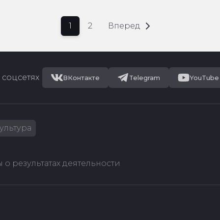
1
2
Вперед
 соцсетях
ВКонтакте
Telegram
YouTube
ультура
 о результатах деятельности