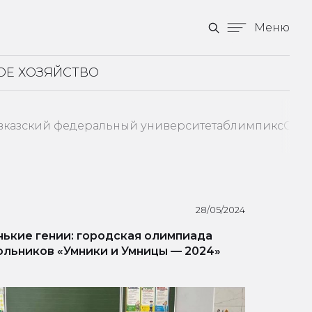
Меню
ОЕ ХОЗЯЙСТВО
вказский федеральный университет
аблимпикс
Став
28/05/2024
ькие гении: городская олимпиада
льников «Умники и Умницы — 2024»