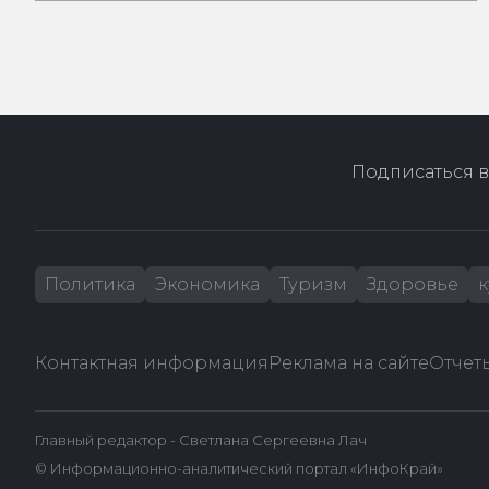
Подписаться в
Политика
Экономика
Туризм
Здоровье
к
Контактная информация
Реклама на сайте
Отчеты
Главный редактор - Светлана Сергеевна Лач
© Информационно-аналитический портал «ИнфоКрай»