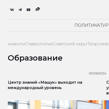
ПОЛИТИКА
ТУ
новости
Ставрополье
Советский округ
Георгиев
Образование
03/06/2024
Центр знаний «Машук» выходит на
С
международный уровень
у
в