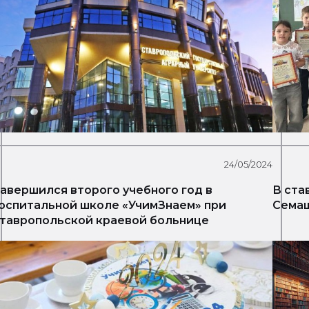
24/05/2024
авершился второго учебного год в
В ста
оспитальной школе «УчимЗнаем» при
Семаш
тавропольской краевой больнице