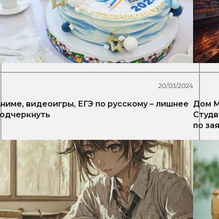
20/03/2024
ниме, видеоигры, ЕГЭ по русскому – лишнее
Дом Мол
одчеркнуть
Студв
по за
Инфо