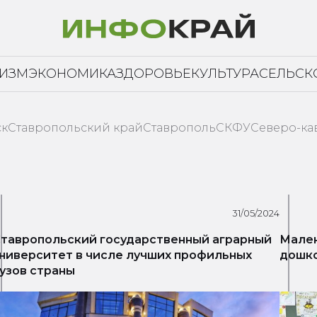
РИЗМ
ЭКОНОМИКА
ЗДОРОВЬЕ
КУЛЬТУРА
СЕЛЬСК
ск
Ставропольский край
Ставрополь
СКФУ
Северо-ка
31/05/2024
тавропольский государственный аграрный
Мален
ниверситет в числе лучших профильных
дошко
узов страны