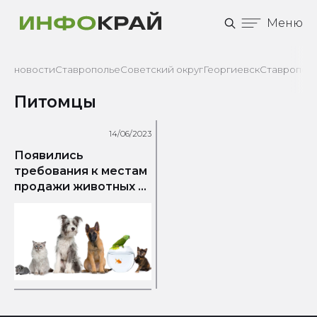
Меню
новости
Ставрополье
Советский округ
Георгиевск
Ставрополь
Питомцы
14/06/2023
Появились
требования к местам
продажи животных в
России