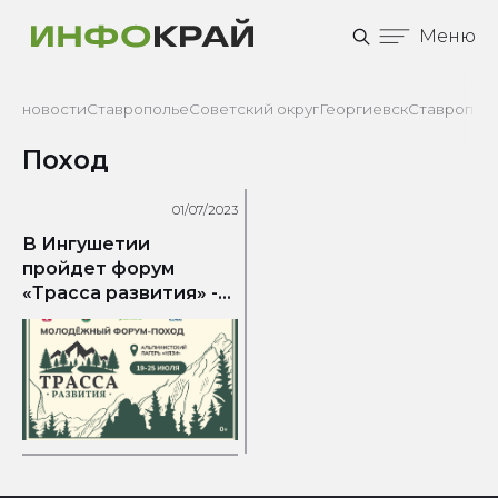
Меню
новости
Ставрополье
Советский округ
Георгиевск
Ставрополь
Поход
01/07/2023
В Ингушетии
пройдет форум
«Трасса развития» -
2023