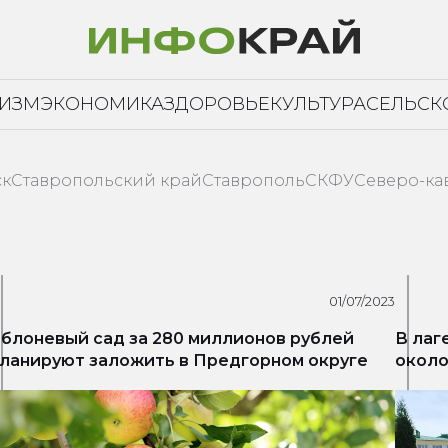
РИЗМ
ЭКОНОМИКА
ЗДОРОВЬЕ
КУЛЬТУРА
СЕЛЬСК
ск
Ставропольский край
Ставрополь
СКФУ
Северо-ка
01/07/2023
блоневый сад за 280 миллионов рублей
В лаг
ланируют заложить в Предгорном округе
около