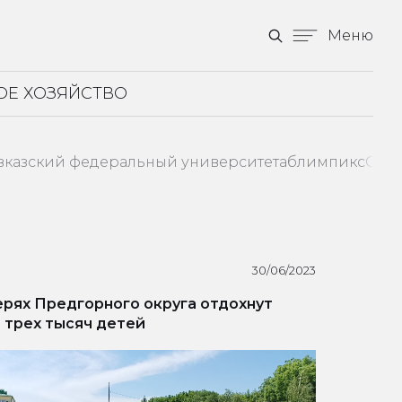
Меню
ОЕ ХОЗЯЙСТВО
вказский федеральный университет
аблимпикс
Став
30/06/2023
ерях Предгорного округа отдохнут
 трех тысяч детей