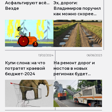
Асфальтируют всё...
Эх, дороги:
Везде
Владимиров поручил
как можно скорее
начать ямочный
ремонт
13/02/2024
06/06/2023
Купи слона: на что
На ремонт дорог и
потратят краевой
мостов в новых
бюджет-2024
регионах будет
направлено 75 млрд
рублей