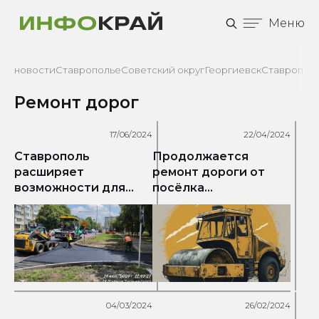
Меню
новости
Ставрополье
Советский округ
Георгиевск
Ставрополь
Ремонт дорог
17/06/2024
22/04/2024
Ставрополь
Продолжается
расширяет
ремонт дороги от
возможности для
посёлка
велопрогулок: более
Темижбекского до
километра
посёлка
велодорожки
Краснокубанского
появится на улице
Серова
04/03/2024
26/02/2024