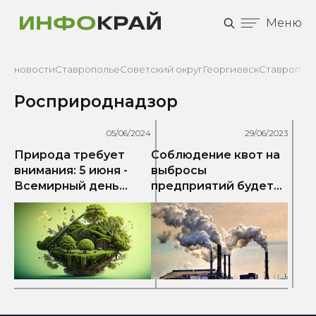
Меню
новости
Ставрополье
Советский округ
Георгиевск
Ставрополь
Росприроднадзор
05/06/2024
29/06/2023
Природа требует
Соблюдение квот на
внимания: 5 июня -
выбросы
Всемирный день
предприятий будет
эколога и
контролироваться
окружающей среды
Росприроднадзором