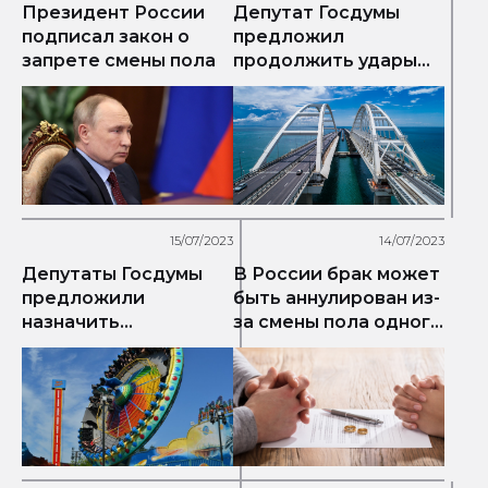
Президент России
Депутат Госдумы
подписал закон о
предложил
запрете смены пола
продолжить удары
возмездия за
Крымский мост
15/07/2023
14/07/2023
Депутаты Госдумы
В России брак может
предложили
быть аннулирован из-
назначить
за смены пола одного
ответственного за
из супругов
аттракционы