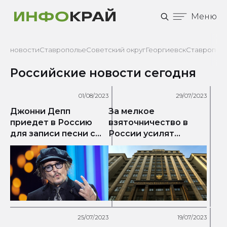
Меню
новости
Ставрополье
Советский округ
Георгиевск
Ставрополь
Российские новости сегодня
01/08/2023
29/07/2023
Джонни Депп
За мелкое
приедет в Россию
взяточничество в
для записи песни с
России усилят
музыкальной группой
уголовную
ответственность
25/07/2023
19/07/2023