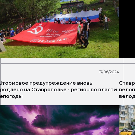
17/06/2024
тормовое предупреждение вновь
Ставр
родлено на Ставрополье - регион во власти
велоп
непогоды
велод