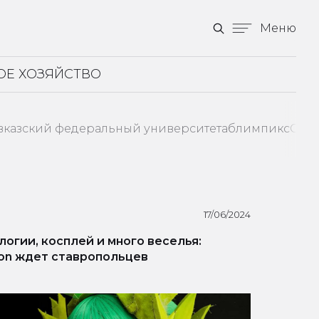
Меню
ОЕ ХОЗЯЙСТВО
вказский федеральный университет
аблимпикс
Став
17/06/2024
логии, косплей и много веселья:
on ждет ставропольцев