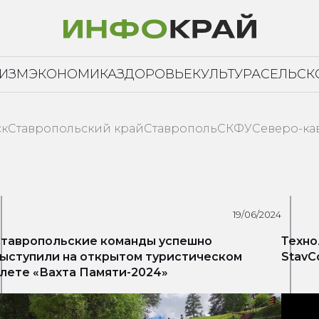
РИЗМ
ЭКОНОМИКА
ЗДОРОВЬЕ
КУЛЬТУРА
СЕЛЬСК
ск
Ставропольский край
Ставрополь
СКФУ
Северо-ка
19/06/2024
тавропольские команды успешно
Техно
ыступили на открытом туристическом
StavC
лете «Вахта Памяти-2024»