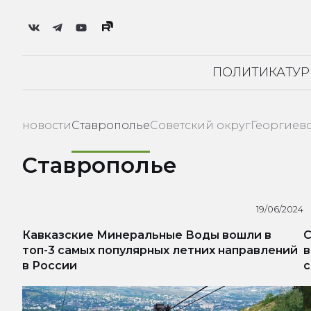
ПОЛИТИКА
ТУ
новости
Ставрополье
Советский округ
Георгиев
Ставрополье
19/06/2024
Кавказские Минеральные Воды вошли в
С
топ-3 самых популярных летних направлений
в
в России
с