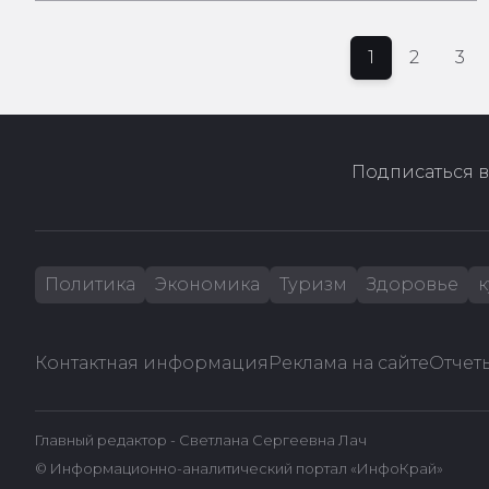
1
2
3
Подписаться в
Политика
Экономика
Туризм
Здоровье
к
Контактная информация
Реклама на сайте
Отчеты
Главный редактор - Светлана Сергеевна Лач
© Информационно-аналитический портал «ИнфоКрай»