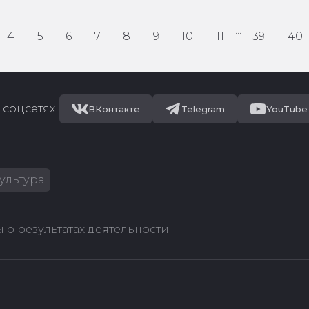
...
4
5
6
7
8
9
10
11
39
40
 соцсетях
ВКонтакте
Telegram
YouTube
ультура
 о результатах деятельности