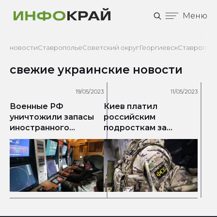
Меню
новости
Ставрополье
Советский округ
Георгиевск
Ставрополь
свежие украинские новости
19/05/2023
11/05/2023
Военные РФ
Киев платил
уничтожили запасы
российским
иностранного
подросткам за
вооружения на
диверсии
Украине